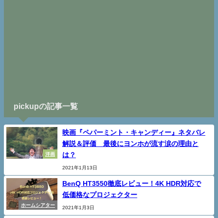
pickupの記事一覧
映画『ペパーミント・キャンディー』ネタバレ
解説＆評価 最後にヨンホが流す涙の理由と
は？
洋画
2021年1月13日
BenQ HT3550徹底レビュー！4K HDR対応で
低価格なプロジェクター
ホームシアター
2021年1月3日