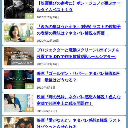
【映画選びの参考に】ポン・ジュノが選ぶオー
ルタイムベスト１０
洋画
2020年12月29日
『きみの鳥はうたえる』(映画) ラストの佐知子
の表情の意味は？ネタバレ解説＆評価
邦画
2020年12月20日
プロジェクターと電動スクリーン125インチを
設置する-DIYで作る賃貸8畳ホームシアター-
ホームシアター
2020年12月16日
映画『ゴールデン・リバー』ネタバレ解説&評
価 最後はどうなる？
洋画
2019年8月3日
映画『岬の兄妹』ネタバレ感想＆解説！色んな
意味で邦画史上に残る問題作！
邦画
2019年5月22日
映画『愛がなんだ』ネタバレ感想&解説 ラスト
はゾクッとさせられる