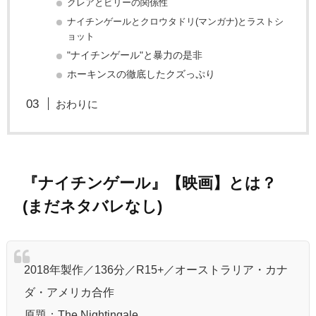
クレアとビリーの関係性
ナイチンゲールとクロウタドリ(マンガナ)とラストシ
ョット
"ナイチンゲール"と暴力の是非
ホーキンスの徹底したクズっぷり
おわりに
『ナイチンゲール』【映画】とは？
(まだネタバレなし)
2018年製作／136分／R15+／オーストラリア・カナ
ダ・アメリカ合作
原題：The Nightingale