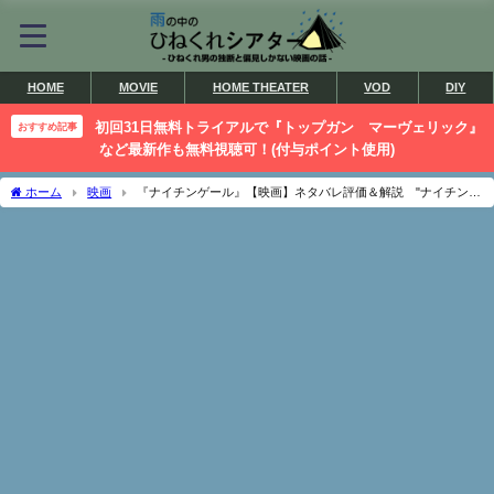
HOME
MOVIE
HOME THEATER
VOD
DIY
初回31日無料トライアルで『トップガン マーヴェリック』
おすすめ記事
など最新作も無料視聴可！(付与ポイント使用)
ホーム
映画
『ナイチンゲール』【映画】ネタバレ評価＆解説 "ナイチンゲ
ール"に秘められた意味とは？